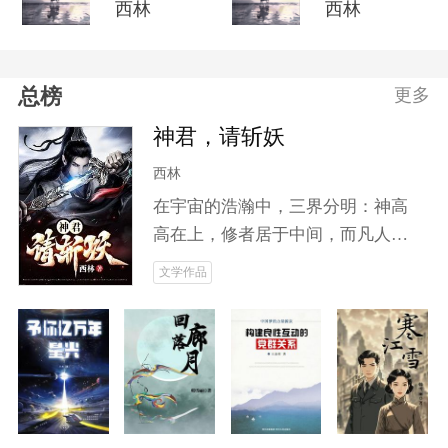
西林
西林
总榜
更多
神君，请斩妖
西林
在宇宙的浩瀚中，三界分明：神高
高在上，修者居于中间，而凡人却
被遗忘于尘世。随着妖道的崛起，
文学作品
动荡不安的中界掀起了无尽的腥风
血雨。城主之子云笙，本是无名之
辈，却因神魂附体而开启了修仙之
旅。他将如何面对人鬼之间错综复
杂的关系？当妖魔肆虐、邪修作
乱，为求长生不惜血祭无辜时，云