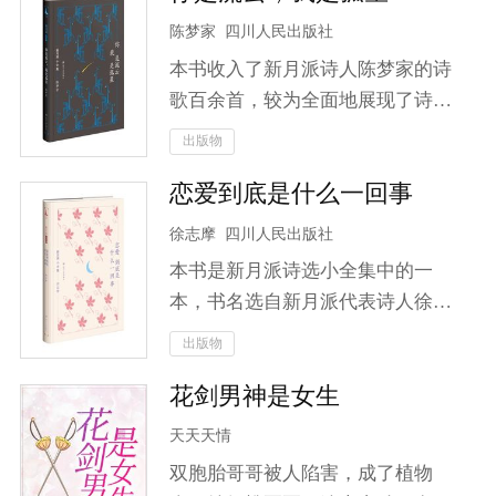
绊，更要面对情感与理智之间的抉
狗了！本想安安静静地做一个妖艳
陈梦家
四川人民出版社
择。山海皆可平，但唯有对爱人的
贱货，可是既然白莲花你非要不依
执念让他难以割舍！加入云笙，一
本书收入了新月派诗人陈梦家的诗
不饶地踩着踩着我上位，那就别怪
同揭开这场关于信念与剑道、爱恨
歌百余首，较为全面地展现了诗人
我女配翻身了！就算做一个反派，
与宿命交织的大冒险！
的诗歌风貌。陈梦家的诗歌多为抒
出版物
我也要做一个活到最后的反派！且
写个人心理感受，小巧精致；也时
看她如何揭穿白莲花伪善的面孔，
恋爱到底是什么一回事
有哀时伤物之感，意味深长。
与猪脚光环斗智斗勇……只是，这
徐志摩
四川人民出版社
个男人是谁？怎么哪里都用你！给
你一把瓜子到别处嗑去，走开！
本书是新月派诗选小全集中的一
本，书名选自新月派代表诗人徐志
摩的一首诗，收入了徐志摩创作
出版物
《志摩的诗》《翡冷翠的一夜》
花剑男神是女生
《猛虎集》《云游》四部诗集中的
所有诗歌，完整呈现了诗人的诗歌
天天天情
风貌。
双胞胎哥哥被人陷害，成了植物