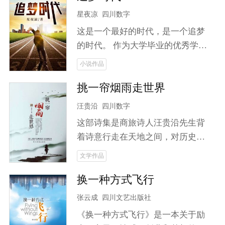
星夜凉
四川数字
这是一个最好的时代，是一个追梦
的时代。 作为大学毕业的优秀学
子，韩杨拒绝了母校的挽留，义无
小说作品
反顾地返回故乡，成为扶贫办的一
挑一帘烟雨走世界
名普通工作人员，拥有要为家乡脱
贫的梦想。 当命运将来自大城市的
汪贵沿
四川数字
姑娘袁蔚然带到他面前，他又该何
这部诗集是商旅诗人汪贵沿先生背
去何从？ 海归的企业高管，不服输
着诗意行走在天地之间，对历史与
的万人迷，他们之前又会擦出怎样
未来，人生与人性通过诗歌旅行去
文学作品
的火花？ 啃老的富二代，遇见向往
诠释。
大城市的县城女孩，面对爱情，他
换一种方式飞行
们会做出怎样的选择？ 六位代表着
张云成
四川文艺出版社
各自阶层的典型人物，讲述了一个
关于追梦、奋斗、拼搏的爱情故
《换一种方式飞行》是一本关于励