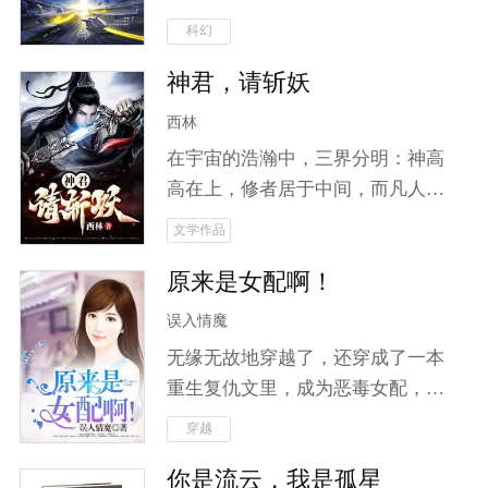
哪怕知道她可能是他的堂妹，他也
毒。 当灿然的恒星耗尽所有能量，
科幻
竭尽所能地护她，选择她。被她误
当大地只剩无尽的黑夜，当历史只
会，他也没有放弃爱她。最后，他
神君，请斩妖
剩下罪恶，当惨烈的战火蔓延… 向
背叛了父亲，成就了她的复仇。身
着唯一微弱的银河星光祈祷，人们
西林
份揭开的时候，两个人终于互诉爱
所向往的光明，何时重现于世。 希
意，完成婚约。
在宇宙的浩瀚中，三界分明：神高
望，究竟在何方。乞求神明的垂
高在上，修者居于中间，而凡人却
怜？神明又在哪里呢？ 人类是脆弱
被遗忘于尘世。随着妖道的崛起，
文学作品
的，但同时也是最强大的，灾难中
动荡不安的中界掀起了无尽的腥风
的屹立不倒，民族的强大凝聚力超
原来是女配啊！
血雨。城主之子云笙，本是无名之
越这世间一个东西。 “情感不是无
辈，却因神魂附体而开启了修仙之
误入情魔
用的东西，而是每个人活在世界上
旅。他将如何面对人鬼之间错综复
生而为人的证据！这东西看似漏洞
无缘无故地穿越了，还穿成了一本
杂的关系？当妖魔肆虐、邪修作
百出，弱得不堪一击，却是在灾难
重生复仇文里，成为恶毒女配，面
乱，为求长生不惜血祭无辜时，云
面前最强大的东西，也是最后拯救
对重生女主苦苦相逼，神秘男子夺
穿越
笙将踏上斩妖除邪之路。在这条险
我们的东西！” 不断的羁绊，是人
走清白，迷雾重重的身世，奇葩的
恶之路上，他不仅要放下世俗羁
你是流云，我是孤星
类最终活下来的勇气。
娃娃亲，纪如雪只觉得，真是哔了