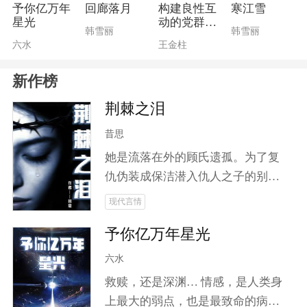
笙将踏上斩妖除邪之路。在这条险
予你亿万年
回廊落月
构建良性互
寒江雪
星光
动的党群关
恶之路上，他不仅要放下世俗羁
韩雪丽
韩雪丽
系
六水
王金柱
绊，更要面对情感与理智之间的抉
择。山海皆可平，但唯有对爱人的
新作榜
执念让他难以割舍！加入云笙，一
同揭开这场关于信念与剑道、爱恨
荆棘之泪
与宿命交织的大冒险！
昔思
她是流落在外的顾氏遗孤。为了复
仇伪装成保洁潜入仇人之子的别
墅。他是被铁血教育下的继承人，
现代言情
将她视为唯一的光，却不知道这道
予你亿万年星光
光正是来索命的债。在寻找真相的
过程中，两个人产生了感情上的变
六水
化。一次又一次的逃亡日子中，他
救赎，还是深渊… 情感，是人类身
把她护在身后，为她挡枪，挡刀，
上最大的弱点，也是最致命的病