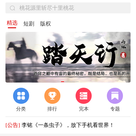
精选
短剧
版权
分类
排行
完本
专题
[公告]
作家扶持计划开启
[公告]
胡钦文《长安四载》，迎接春日治愈
[公告]
李铭《一条虫子》，放下手机看世界！
[公告]
好消息！《百年逐梦》限时免费阅读一个月，