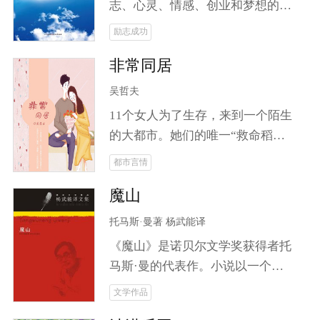
事。
志、心灵、情感、创业和梦想的
书。记录了张云成和他的二哥三哥
励志成功
京漂八年中生存、创业、发展的曲
非常同居
折历程。 生活有多难？24岁的
男子端不起一杯水，却想在北京扎
吴哲夫
下跟来。在北京阴暗的地下室，他
11个女人为了生存，来到一个陌生
看到了阳光——室友的电脑。三个
的大都市。她们的唯一“救命稻
月里，被迫五次搬家，尝尽京漂滋
草”是过去的一个男同事，如今某
都市言情
味；一根手指，*注册开店，获得
都市报的当红记者。她们鸠占鹊
感动中国网商奖。生命里无法承受
魔山
巢，占据了当红记者的SOHO公
之重，他都能承受，唯有爱情例
寓。 一个单身男记者，一群求生存
托马斯·曼著 杨武能译
外。那是一个美丽善良，并且健康
的青春女人，构建怎样的群体生
的姑娘，他们相爱了。他们之间的
《魔山》是诺贝尔文学奖获得者托
态，折射怎样的人间百态？各种角
爱，像空气那般轻，他也承受不
马斯·曼的代表作。小说以一个山
色粉墨登场，别样的日子或捧腹，
起；他们之间的爱，像空气那般不
庄疗养院为中心，描写了欧洲许多
文学作品
或悲催，或奋发，在那个单身
可或缺，他却不得不远离。他和
封建贵族和资产阶级人物，其中有
SOHO公寓悲喜交加地上演着一个