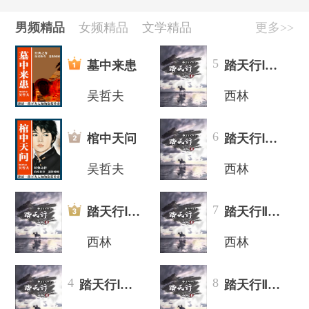
[公告]
好书推荐|西有新语，与光同往
[公告]
十月好书推荐，西林《踏天行》重磅来袭！
男频精品
女频精品
文学精品
更多>>
[公告]
作家扶持计划开启
[公告]
胡钦文《长安四载》，迎接春日治愈
5
墓中来患
踏天行Ⅰ（上）：望云大陆
吴哲夫
西林
6
棺中天问
踏天行Ⅰ（下）：望云大陆
吴哲夫
西林
7
踏天行Ⅰ（上）：望云大陆
踏天行Ⅱ（上）:初入追云
西林
西林
4
8
踏天行Ⅰ（下）：望云大陆
踏天行Ⅱ（下）：星域战起