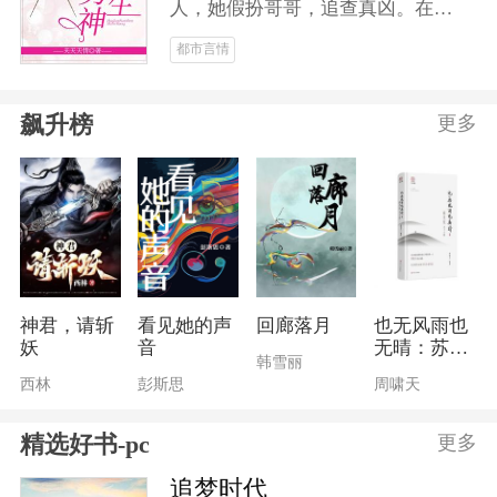
人，她假扮哥哥，追查真凶。在花
剑男子比赛中，她脱颖而出，成为
都市言情
花剑男神，受到万千少女的疯狂追
求。当真凶浮出水面，她得偿所
飙升榜
更多
愿，蜕变为花剑女神，成就花剑霸
业！爱情事业双丰收！！
神君，请斩
看见她的声
回廊落月
也无风雨也
妖
音
无晴：苏东
韩雪丽
坡美文大观
西林
彭斯思
周啸天
精选好书-pc
更多
追梦时代