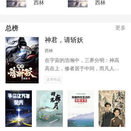
西林
西林
总榜
更多
神君，请斩妖
西林
在宇宙的浩瀚中，三界分明：神高
高在上，修者居于中间，而凡人却
被遗忘于尘世。随着妖道的崛起，
文学作品
动荡不安的中界掀起了无尽的腥风
血雨。城主之子云笙，本是无名之
辈，却因神魂附体而开启了修仙之
旅。他将如何面对人鬼之间错综复
杂的关系？当妖魔肆虐、邪修作
乱，为求长生不惜血祭无辜时，云