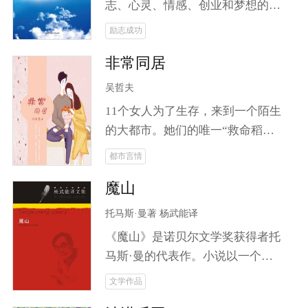
事。
志、心灵、情感、创业和梦想的
书。记录了张云成和他的二哥三哥
励志成功
京漂八年中生存、创业、发展的曲
非常同居
折历程。 生活有多难？24岁的
男子端不起一杯水，却想在北京扎
吴哲夫
下跟来。在北京阴暗的地下室，他
11个女人为了生存，来到一个陌生
看到了阳光——室友的电脑。三个
的大都市。她们的唯一“救命稻
月里，被迫五次搬家，尝尽京漂滋
草”是过去的一个男同事，如今某
都市言情
味；一根手指，*注册开店，获得
都市报的当红记者。她们鸠占鹊
感动中国网商奖。生命里无法承受
魔山
巢，占据了当红记者的SOHO公
之重，他都能承受，唯有爱情例
寓。 一个单身男记者，一群求生存
托马斯·曼著 杨武能译
外。那是一个美丽善良，并且健康
的青春女人，构建怎样的群体生
的姑娘，他们相爱了。他们之间的
《魔山》是诺贝尔文学奖获得者托
态，折射怎样的人间百态？各种角
爱，像空气那般轻，他也承受不
马斯·曼的代表作。小说以一个山
色粉墨登场，别样的日子或捧腹，
起；他们之间的爱，像空气那般不
庄疗养院为中心，描写了欧洲许多
文学作品
或悲催，或奋发，在那个单身
可或缺，他却不得不远离。他和
封建贵族和资产阶级人物，其中有
SOHO公寓悲喜交加地上演着一个