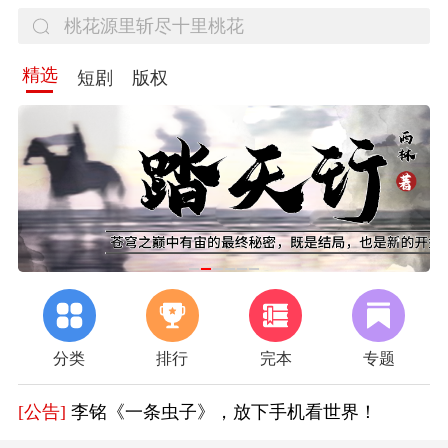
精选
短剧
版权
分类
排行
完本
专题
[公告]
作家扶持计划开启
[公告]
胡钦文《长安四载》，迎接春日治愈
[公告]
李铭《一条虫子》，放下手机看世界！
[公告]
好消息！《百年逐梦》限时免费阅读一个月，