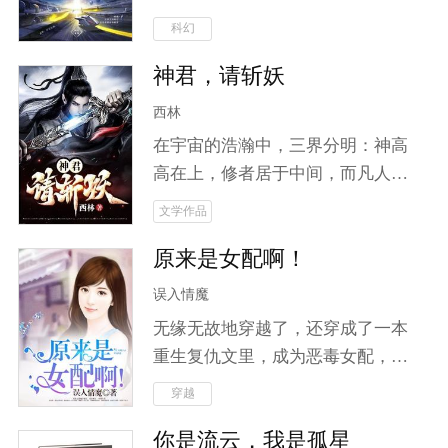
哪怕知道她可能是他的堂妹，他也
毒。 当灿然的恒星耗尽所有能量，
科幻
竭尽所能地护她，选择她。被她误
当大地只剩无尽的黑夜，当历史只
会，他也没有放弃爱她。最后，他
神君，请斩妖
剩下罪恶，当惨烈的战火蔓延… 向
背叛了父亲，成就了她的复仇。身
着唯一微弱的银河星光祈祷，人们
西林
份揭开的时候，两个人终于互诉爱
所向往的光明，何时重现于世。 希
意，完成婚约。
在宇宙的浩瀚中，三界分明：神高
望，究竟在何方。乞求神明的垂
高在上，修者居于中间，而凡人却
怜？神明又在哪里呢？ 人类是脆弱
被遗忘于尘世。随着妖道的崛起，
文学作品
的，但同时也是最强大的，灾难中
动荡不安的中界掀起了无尽的腥风
的屹立不倒，民族的强大凝聚力超
原来是女配啊！
血雨。城主之子云笙，本是无名之
越这世间一个东西。 “情感不是无
辈，却因神魂附体而开启了修仙之
误入情魔
用的东西，而是每个人活在世界上
旅。他将如何面对人鬼之间错综复
生而为人的证据！这东西看似漏洞
无缘无故地穿越了，还穿成了一本
杂的关系？当妖魔肆虐、邪修作
百出，弱得不堪一击，却是在灾难
重生复仇文里，成为恶毒女配，面
乱，为求长生不惜血祭无辜时，云
面前最强大的东西，也是最后拯救
对重生女主苦苦相逼，神秘男子夺
穿越
笙将踏上斩妖除邪之路。在这条险
我们的东西！” 不断的羁绊，是人
走清白，迷雾重重的身世，奇葩的
恶之路上，他不仅要放下世俗羁
你是流云，我是孤星
类最终活下来的勇气。
娃娃亲，纪如雪只觉得，真是哔了