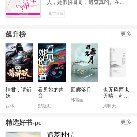
人，她假扮哥哥，追查真凶。在花
剑男子比赛中，她脱颖而出，成为
都市言情
花剑男神，受到万千少女的疯狂追
求。当真凶浮出水面，她得偿所
飙升榜
更多
愿，蜕变为花剑女神，成就花剑霸
业！爱情事业双丰收！！
神君，请斩
看见她的声
回廊落月
也无风雨也
妖
音
无晴：苏东
韩雪丽
坡美文大观
西林
彭斯思
周啸天
精选好书-pc
更多
追梦时代