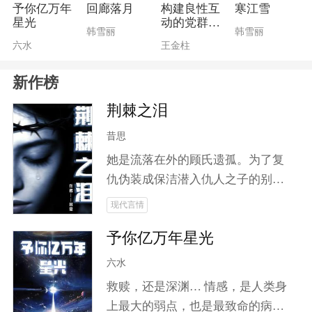
笙将踏上斩妖除邪之路。在这条险
予你亿万年
回廊落月
构建良性互
寒江雪
星光
动的党群关
恶之路上，他不仅要放下世俗羁
韩雪丽
韩雪丽
系
六水
王金柱
绊，更要面对情感与理智之间的抉
择。山海皆可平，但唯有对爱人的
新作榜
执念让他难以割舍！加入云笙，一
同揭开这场关于信念与剑道、爱恨
荆棘之泪
与宿命交织的大冒险！
昔思
她是流落在外的顾氏遗孤。为了复
仇伪装成保洁潜入仇人之子的别
墅。他是被铁血教育下的继承人，
现代言情
将她视为唯一的光，却不知道这道
予你亿万年星光
光正是来索命的债。在寻找真相的
过程中，两个人产生了感情上的变
六水
化。一次又一次的逃亡日子中，他
救赎，还是深渊… 情感，是人类身
把她护在身后，为她挡枪，挡刀，
上最大的弱点，也是最致命的病