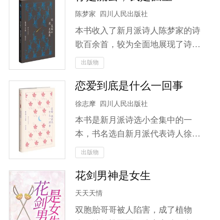
绊，更要面对情感与理智之间的抉
狗了！本想安安静静地做一个妖艳
陈梦家
四川人民出版社
择。山海皆可平，但唯有对爱人的
贱货，可是既然白莲花你非要不依
执念让他难以割舍！加入云笙，一
本书收入了新月派诗人陈梦家的诗
不饶地踩着踩着我上位，那就别怪
同揭开这场关于信念与剑道、爱恨
歌百余首，较为全面地展现了诗人
我女配翻身了！就算做一个反派，
与宿命交织的大冒险！
的诗歌风貌。陈梦家的诗歌多为抒
出版物
我也要做一个活到最后的反派！且
写个人心理感受，小巧精致；也时
看她如何揭穿白莲花伪善的面孔，
恋爱到底是什么一回事
有哀时伤物之感，意味深长。
与猪脚光环斗智斗勇……只是，这
徐志摩
四川人民出版社
个男人是谁？怎么哪里都用你！给
你一把瓜子到别处嗑去，走开！
本书是新月派诗选小全集中的一
本，书名选自新月派代表诗人徐志
摩的一首诗，收入了徐志摩创作
出版物
《志摩的诗》《翡冷翠的一夜》
花剑男神是女生
《猛虎集》《云游》四部诗集中的
所有诗歌，完整呈现了诗人的诗歌
天天天情
风貌。
双胞胎哥哥被人陷害，成了植物