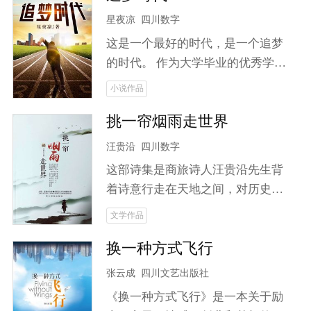
星夜凉
四川数字
这是一个最好的时代，是一个追梦
的时代。 作为大学毕业的优秀学
子，韩杨拒绝了母校的挽留，义无
小说作品
反顾地返回故乡，成为扶贫办的一
挑一帘烟雨走世界
名普通工作人员，拥有要为家乡脱
贫的梦想。 当命运将来自大城市的
汪贵沿
四川数字
姑娘袁蔚然带到他面前，他又该何
这部诗集是商旅诗人汪贵沿先生背
去何从？ 海归的企业高管，不服输
着诗意行走在天地之间，对历史与
的万人迷，他们之前又会擦出怎样
未来，人生与人性通过诗歌旅行去
文学作品
的火花？ 啃老的富二代，遇见向往
诠释。
大城市的县城女孩，面对爱情，他
换一种方式飞行
们会做出怎样的选择？ 六位代表着
张云成
四川文艺出版社
各自阶层的典型人物，讲述了一个
关于追梦、奋斗、拼搏的爱情故
《换一种方式飞行》是一本关于励