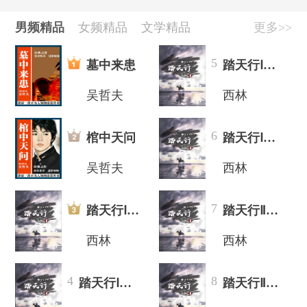
[公告]
好书推荐|西有新语，与光同往
[公告]
十月好书推荐，西林《踏天行》重磅来袭！
男频精品
女频精品
文学精品
更多>>
[公告]
作家扶持计划开启
[公告]
胡钦文《长安四载》，迎接春日治愈
5
墓中来患
踏天行Ⅰ（上）：望云大陆
吴哲夫
西林
6
棺中天问
踏天行Ⅰ（下）：望云大陆
吴哲夫
西林
7
踏天行Ⅰ（上）：望云大陆
踏天行Ⅱ（上）:初入追云
西林
西林
4
8
踏天行Ⅰ（下）：望云大陆
踏天行Ⅱ（下）：星域战起