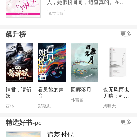
人，她假扮哥哥，追查真凶。在花
剑男子比赛中，她脱颖而出，成为
都市言情
花剑男神，受到万千少女的疯狂追
求。当真凶浮出水面，她得偿所
飙升榜
更多
愿，蜕变为花剑女神，成就花剑霸
业！爱情事业双丰收！！
神君，请斩
看见她的声
回廊落月
也无风雨也
妖
音
无晴：苏东
韩雪丽
坡美文大观
西林
彭斯思
周啸天
精选好书-pc
更多
追梦时代