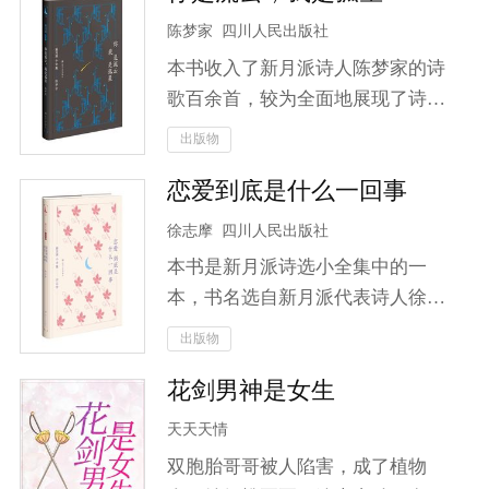
绊，更要面对情感与理智之间的抉
狗了！本想安安静静地做一个妖艳
陈梦家
四川人民出版社
择。山海皆可平，但唯有对爱人的
贱货，可是既然白莲花你非要不依
执念让他难以割舍！加入云笙，一
本书收入了新月派诗人陈梦家的诗
不饶地踩着踩着我上位，那就别怪
同揭开这场关于信念与剑道、爱恨
歌百余首，较为全面地展现了诗人
我女配翻身了！就算做一个反派，
与宿命交织的大冒险！
的诗歌风貌。陈梦家的诗歌多为抒
出版物
我也要做一个活到最后的反派！且
写个人心理感受，小巧精致；也时
看她如何揭穿白莲花伪善的面孔，
恋爱到底是什么一回事
有哀时伤物之感，意味深长。
与猪脚光环斗智斗勇……只是，这
徐志摩
四川人民出版社
个男人是谁？怎么哪里都用你！给
你一把瓜子到别处嗑去，走开！
本书是新月派诗选小全集中的一
本，书名选自新月派代表诗人徐志
摩的一首诗，收入了徐志摩创作
出版物
《志摩的诗》《翡冷翠的一夜》
花剑男神是女生
《猛虎集》《云游》四部诗集中的
所有诗歌，完整呈现了诗人的诗歌
天天天情
风貌。
双胞胎哥哥被人陷害，成了植物