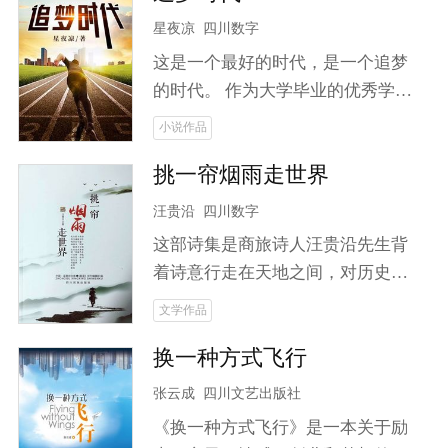
星夜凉
四川数字
这是一个最好的时代，是一个追梦
的时代。 作为大学毕业的优秀学
子，韩杨拒绝了母校的挽留，义无
小说作品
反顾地返回故乡，成为扶贫办的一
挑一帘烟雨走世界
名普通工作人员，拥有要为家乡脱
贫的梦想。 当命运将来自大城市的
汪贵沿
四川数字
姑娘袁蔚然带到他面前，他又该何
这部诗集是商旅诗人汪贵沿先生背
去何从？ 海归的企业高管，不服输
着诗意行走在天地之间，对历史与
的万人迷，他们之前又会擦出怎样
未来，人生与人性通过诗歌旅行去
文学作品
的火花？ 啃老的富二代，遇见向往
诠释。
大城市的县城女孩，面对爱情，他
换一种方式飞行
们会做出怎样的选择？ 六位代表着
张云成
四川文艺出版社
各自阶层的典型人物，讲述了一个
关于追梦、奋斗、拼搏的爱情故
《换一种方式飞行》是一本关于励