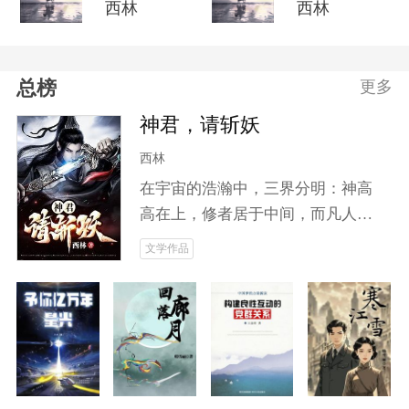
西林
西林
总榜
更多
神君，请斩妖
西林
在宇宙的浩瀚中，三界分明：神高
高在上，修者居于中间，而凡人却
被遗忘于尘世。随着妖道的崛起，
文学作品
动荡不安的中界掀起了无尽的腥风
血雨。城主之子云笙，本是无名之
辈，却因神魂附体而开启了修仙之
旅。他将如何面对人鬼之间错综复
杂的关系？当妖魔肆虐、邪修作
乱，为求长生不惜血祭无辜时，云