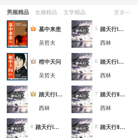
[公告]
好书推荐|西有新语，与光同往
[公告]
十月好书推荐，西林《踏天行》重磅来袭！
男频精品
女频精品
文学精品
更多>>
[公告]
作家扶持计划开启
[公告]
胡钦文《长安四载》，迎接春日治愈
5
墓中来患
踏天行Ⅰ（上）：望云大陆
吴哲夫
西林
6
棺中天问
踏天行Ⅰ（下）：望云大陆
吴哲夫
西林
7
踏天行Ⅰ（上）：望云大陆
踏天行Ⅱ（上）:初入追云
西林
西林
4
8
踏天行Ⅰ（下）：望云大陆
踏天行Ⅱ（下）：星域战起