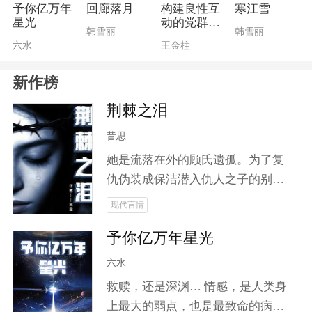
笙将踏上斩妖除邪之路。在这条险
予你亿万年
回廊落月
构建良性互
寒江雪
星光
动的党群关
恶之路上，他不仅要放下世俗羁
韩雪丽
韩雪丽
系
六水
王金柱
绊，更要面对情感与理智之间的抉
择。山海皆可平，但唯有对爱人的
新作榜
执念让他难以割舍！加入云笙，一
同揭开这场关于信念与剑道、爱恨
荆棘之泪
与宿命交织的大冒险！
昔思
她是流落在外的顾氏遗孤。为了复
仇伪装成保洁潜入仇人之子的别
墅。他是被铁血教育下的继承人，
现代言情
将她视为唯一的光，却不知道这道
予你亿万年星光
光正是来索命的债。在寻找真相的
过程中，两个人产生了感情上的变
六水
化。一次又一次的逃亡日子中，他
救赎，还是深渊… 情感，是人类身
把她护在身后，为她挡枪，挡刀，
上最大的弱点，也是最致命的病