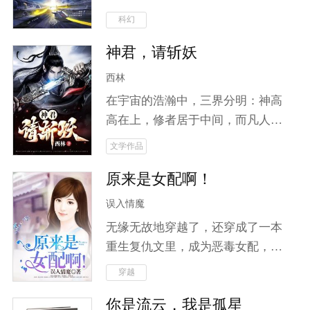
哪怕知道她可能是他的堂妹，他也
毒。 当灿然的恒星耗尽所有能量，
科幻
竭尽所能地护她，选择她。被她误
当大地只剩无尽的黑夜，当历史只
会，他也没有放弃爱她。最后，他
神君，请斩妖
剩下罪恶，当惨烈的战火蔓延… 向
背叛了父亲，成就了她的复仇。身
着唯一微弱的银河星光祈祷，人们
西林
份揭开的时候，两个人终于互诉爱
所向往的光明，何时重现于世。 希
意，完成婚约。
在宇宙的浩瀚中，三界分明：神高
望，究竟在何方。乞求神明的垂
高在上，修者居于中间，而凡人却
怜？神明又在哪里呢？ 人类是脆弱
被遗忘于尘世。随着妖道的崛起，
文学作品
的，但同时也是最强大的，灾难中
动荡不安的中界掀起了无尽的腥风
的屹立不倒，民族的强大凝聚力超
原来是女配啊！
血雨。城主之子云笙，本是无名之
越这世间一个东西。 “情感不是无
辈，却因神魂附体而开启了修仙之
误入情魔
用的东西，而是每个人活在世界上
旅。他将如何面对人鬼之间错综复
生而为人的证据！这东西看似漏洞
无缘无故地穿越了，还穿成了一本
杂的关系？当妖魔肆虐、邪修作
百出，弱得不堪一击，却是在灾难
重生复仇文里，成为恶毒女配，面
乱，为求长生不惜血祭无辜时，云
面前最强大的东西，也是最后拯救
对重生女主苦苦相逼，神秘男子夺
穿越
笙将踏上斩妖除邪之路。在这条险
我们的东西！” 不断的羁绊，是人
走清白，迷雾重重的身世，奇葩的
恶之路上，他不仅要放下世俗羁
你是流云，我是孤星
类最终活下来的勇气。
娃娃亲，纪如雪只觉得，真是哔了