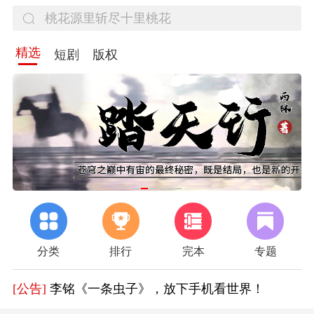
精选
短剧
版权
分类
排行
完本
专题
[公告]
作家扶持计划开启
[公告]
胡钦文《长安四载》，迎接春日治愈
[公告]
李铭《一条虫子》，放下手机看世界！
[公告]
好消息！《百年逐梦》限时免费阅读一个月，