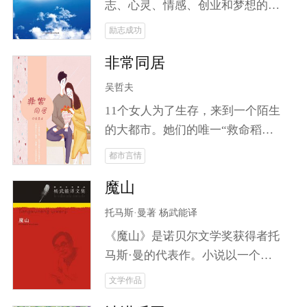
事。
志、心灵、情感、创业和梦想的
书。记录了张云成和他的二哥三哥
励志成功
京漂八年中生存、创业、发展的曲
非常同居
折历程。 生活有多难？24岁的
男子端不起一杯水，却想在北京扎
吴哲夫
下跟来。在北京阴暗的地下室，他
11个女人为了生存，来到一个陌生
看到了阳光——室友的电脑。三个
的大都市。她们的唯一“救命稻
月里，被迫五次搬家，尝尽京漂滋
草”是过去的一个男同事，如今某
都市言情
味；一根手指，*注册开店，获得
都市报的当红记者。她们鸠占鹊
感动中国网商奖。生命里无法承受
魔山
巢，占据了当红记者的SOHO公
之重，他都能承受，唯有爱情例
寓。 一个单身男记者，一群求生存
托马斯·曼著 杨武能译
外。那是一个美丽善良，并且健康
的青春女人，构建怎样的群体生
的姑娘，他们相爱了。他们之间的
《魔山》是诺贝尔文学奖获得者托
态，折射怎样的人间百态？各种角
爱，像空气那般轻，他也承受不
马斯·曼的代表作。小说以一个山
色粉墨登场，别样的日子或捧腹，
起；他们之间的爱，像空气那般不
庄疗养院为中心，描写了欧洲许多
文学作品
或悲催，或奋发，在那个单身
可或缺，他却不得不远离。他和
封建贵族和资产阶级人物，其中有
SOHO公寓悲喜交加地上演着一个