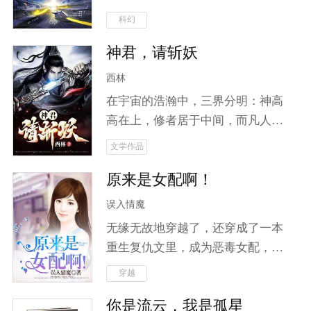
哪怕知道她可能是他的堂妹，他也
毒。 当灿然的恒星耗尽所有能量，
科幻
竭尽所能地护她，选择她。被她误
当大地只剩无尽的黑夜，当历史只
会，他也没有放弃爱她。最后，他
神君，请斩妖
剩下罪恶，当惨烈的战火蔓延… 向
背叛了父亲，成就了她的复仇。身
着唯一微弱的银河星光祈祷，人们
西林
份揭开的时候，两个人终于互诉爱
所向往的光明，何时重现于世。 希
意，完成婚约。
在宇宙的浩瀚中，三界分明：神高
望，究竟在何方。乞求神明的垂
高在上，修者居于中间，而凡人却
怜？神明又在哪里呢？ 人类是脆弱
被遗忘于尘世。随着妖道的崛起，
文学作品
的，但同时也是最强大的，灾难中
动荡不安的中界掀起了无尽的腥风
的屹立不倒，民族的强大凝聚力超
原来是女配啊！
血雨。城主之子云笙，本是无名之
越这世间一个东西。 “情感不是无
辈，却因神魂附体而开启了修仙之
误入情魔
用的东西，而是每个人活在世界上
旅。他将如何面对人鬼之间错综复
生而为人的证据！这东西看似漏洞
无缘无故地穿越了，还穿成了一本
杂的关系？当妖魔肆虐、邪修作
百出，弱得不堪一击，却是在灾难
重生复仇文里，成为恶毒女配，面
乱，为求长生不惜血祭无辜时，云
面前最强大的东西，也是最后拯救
对重生女主苦苦相逼，神秘男子夺
穿越
笙将踏上斩妖除邪之路。在这条险
我们的东西！” 不断的羁绊，是人
走清白，迷雾重重的身世，奇葩的
恶之路上，他不仅要放下世俗羁
你是流云，我是孤星
类最终活下来的勇气。
娃娃亲，纪如雪只觉得，真是哔了