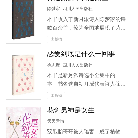
绊，更要面对情感与理智之间的抉
狗了！本想安安静静地做一个妖艳
陈梦家
四川人民出版社
择。山海皆可平，但唯有对爱人的
贱货，可是既然白莲花你非要不依
执念让他难以割舍！加入云笙，一
本书收入了新月派诗人陈梦家的诗
不饶地踩着踩着我上位，那就别怪
同揭开这场关于信念与剑道、爱恨
歌百余首，较为全面地展现了诗人
我女配翻身了！就算做一个反派，
与宿命交织的大冒险！
的诗歌风貌。陈梦家的诗歌多为抒
出版物
我也要做一个活到最后的反派！且
写个人心理感受，小巧精致；也时
看她如何揭穿白莲花伪善的面孔，
恋爱到底是什么一回事
有哀时伤物之感，意味深长。
与猪脚光环斗智斗勇……只是，这
徐志摩
四川人民出版社
个男人是谁？怎么哪里都用你！给
你一把瓜子到别处嗑去，走开！
本书是新月派诗选小全集中的一
本，书名选自新月派代表诗人徐志
摩的一首诗，收入了徐志摩创作
出版物
《志摩的诗》《翡冷翠的一夜》
花剑男神是女生
《猛虎集》《云游》四部诗集中的
所有诗歌，完整呈现了诗人的诗歌
天天天情
风貌。
双胞胎哥哥被人陷害，成了植物