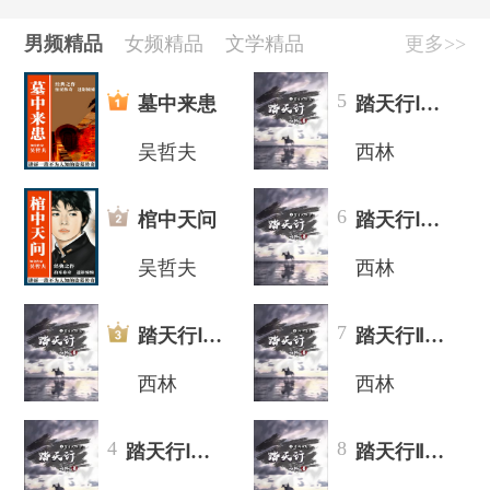
[公告]
好书推荐|西有新语，与光同往
[公告]
十月好书推荐，西林《踏天行》重磅来袭！
男频精品
女频精品
文学精品
更多>>
[公告]
作家扶持计划开启
[公告]
胡钦文《长安四载》，迎接春日治愈
5
墓中来患
踏天行Ⅰ（上）：望云大陆
吴哲夫
西林
6
棺中天问
踏天行Ⅰ（下）：望云大陆
吴哲夫
西林
7
踏天行Ⅰ（上）：望云大陆
踏天行Ⅱ（上）:初入追云
西林
西林
4
8
踏天行Ⅰ（下）：望云大陆
踏天行Ⅱ（下）：星域战起