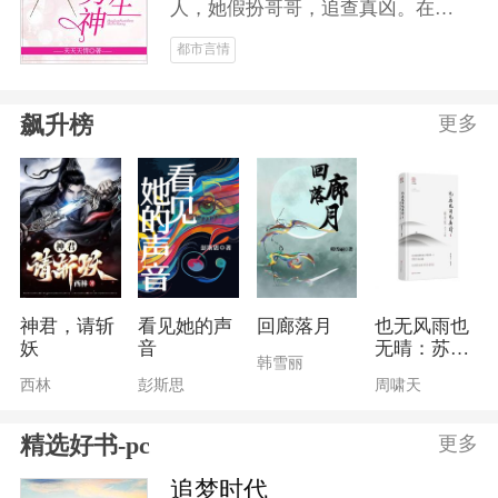
人，她假扮哥哥，追查真凶。在花
剑男子比赛中，她脱颖而出，成为
都市言情
花剑男神，受到万千少女的疯狂追
求。当真凶浮出水面，她得偿所
飙升榜
更多
愿，蜕变为花剑女神，成就花剑霸
业！爱情事业双丰收！！
神君，请斩
看见她的声
回廊落月
也无风雨也
妖
音
无晴：苏东
韩雪丽
坡美文大观
西林
彭斯思
周啸天
精选好书-pc
更多
追梦时代