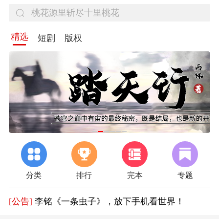
精选
短剧
版权
分类
排行
完本
专题
[公告]
作家扶持计划开启
[公告]
胡钦文《长安四载》，迎接春日治愈
[公告]
李铭《一条虫子》，放下手机看世界！
[公告]
好消息！《百年逐梦》限时免费阅读一个月，