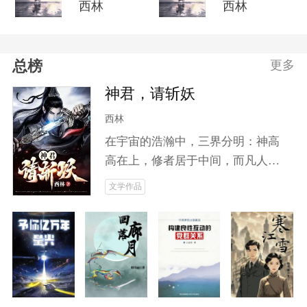
西林
西林
总榜
更多
神君，请斩妖
西林
在宇宙的浩瀚中，三界分明：神高
高在上，修者居于中间，而凡人却
被遗忘于尘世。随着妖道的崛起，
文学作品
动荡不安的中界掀起了无尽的腥风
血雨。城主之子云笙，本是无名之
辈，却因神魂附体而开启了修仙之
旅。他将如何面对人鬼之间错综复
杂的关系？当妖魔肆虐、邪修作
乱，为求长生不惜血祭无辜时，云