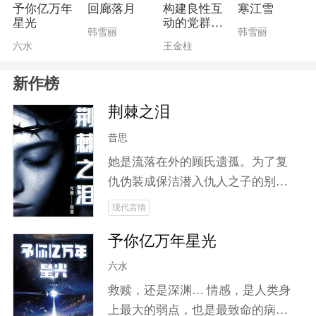
笙将踏上斩妖除邪之路。在这条险
予你亿万年
回廊落月
构建良性互
寒江雪
星光
动的党群关
恶之路上，他不仅要放下世俗羁
韩雪丽
韩雪丽
系
六水
王金柱
绊，更要面对情感与理智之间的抉
择。山海皆可平，但唯有对爱人的
新作榜
执念让他难以割舍！加入云笙，一
同揭开这场关于信念与剑道、爱恨
荆棘之泪
与宿命交织的大冒险！
昔思
她是流落在外的顾氏遗孤。为了复
仇伪装成保洁潜入仇人之子的别
墅。他是被铁血教育下的继承人，
现代言情
将她视为唯一的光，却不知道这道
予你亿万年星光
光正是来索命的债。在寻找真相的
过程中，两个人产生了感情上的变
六水
化。一次又一次的逃亡日子中，他
救赎，还是深渊… 情感，是人类身
把她护在身后，为她挡枪，挡刀，
上最大的弱点，也是最致命的病