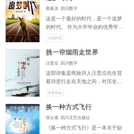
星夜凉
四川数字
这是一个最好的时代，是一个追梦
的时代。 作为大学毕业的优秀学
子，韩杨拒绝了母校的挽留，义无
小说作品
反顾地返回故乡，成为扶贫办的一
挑一帘烟雨走世界
名普通工作人员，拥有要为家乡脱
贫的梦想。 当命运将来自大城市的
汪贵沿
四川数字
姑娘袁蔚然带到他面前，他又该何
这部诗集是商旅诗人汪贵沿先生背
去何从？ 海归的企业高管，不服输
着诗意行走在天地之间，对历史与
的万人迷，他们之前又会擦出怎样
未来，人生与人性通过诗歌旅行去
文学作品
的火花？ 啃老的富二代，遇见向往
诠释。
大城市的县城女孩，面对爱情，他
换一种方式飞行
们会做出怎样的选择？ 六位代表着
张云成
四川文艺出版社
各自阶层的典型人物，讲述了一个
关于追梦、奋斗、拼搏的爱情故
《换一种方式飞行》是一本关于励