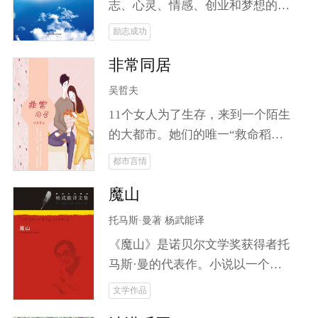
事。
志、心灵、情感、创业和梦想的
书。记录了张云成和他的二哥三哥
励志成功
京漂八年中生存、创业、发展的曲
非常同居
折历程。 生活有多难？24岁的
男子端不起一杯水，却想在北京扎
吴哲夫
下跟来。在北京阴暗的地下室，他
11个女人为了生存，来到一个陌生
看到了阳光——室友的电脑。三个
的大都市。她们的唯一“救命稻
月里，被迫五次搬家，尝尽京漂滋
草”是过去的一个男同事，如今某
都市言情
味；一根手指，*注册开店，获得
都市报的当红记者。她们鸠占鹊
感动中国网商奖。生命里无法承受
魔山
巢，占据了当红记者的SOHO公
之重，他都能承受，唯有爱情例
寓。 一个单身男记者，一群求生存
托马斯·曼著 杨武能译
外。那是一个美丽善良，并且健康
的青春女人，构建怎样的群体生
的姑娘，他们相爱了。他们之间的
《魔山》是诺贝尔文学奖获得者托
态，折射怎样的人间百态？各种角
爱，像空气那般轻，他也承受不
马斯·曼的代表作。小说以一个山
色粉墨登场，别样的日子或捧腹，
起；他们之间的爱，像空气那般不
庄疗养院为中心，描写了欧洲许多
文学作品
或悲催，或奋发，在那个单身
可或缺，他却不得不远离。他和
封建贵族和资产阶级人物，其中有
SOHO公寓悲喜交加地上演着一个