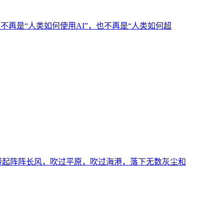
不再是“人类如何使用AI”，也不再是“人类如何超
带起阵阵长风，吹过平原，吹过海港，落下无数灰尘和