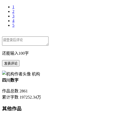
1
2
3
4
5
还能输入
100
字
机构
四川数字
作品总数
2861
累计字数
197252.34万
其他作品