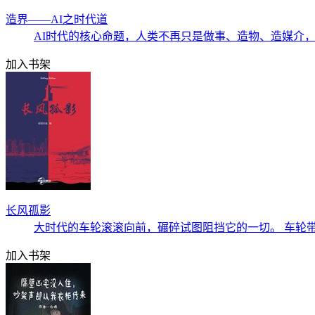
造界——AI之时代道
AI时代的核心命题，人类不再只是做事、造物、造媒介，
加入书架
长风孤影
大时代的车轮滚滚向前，碾碎试图阻挡它的一切。 车轮
加入书架