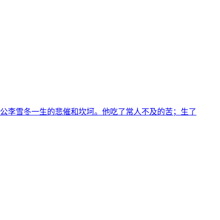
公李雪冬一生的悲催和坎坷。他吃了常人不及的苦；生了