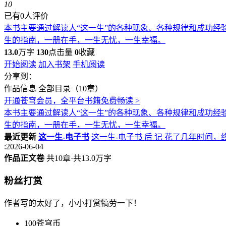
10
已有0人评价
本书主要通过解读人“这一生”的各种现象、各种规律和成功
生的指南，一册在手，一生无忧，一生幸福。
13.0
万字
130
点击量
0
收藏
开始阅读
加入书架
手机阅读
分享到：
作品信息
全部目录（10章）
开通苍穹会员，全平台书籍免费畅读 >
本书主要通过解读人“这一生”的各种现象、各种规律和成功
生的指南，一册在手，一生无忧，一生幸福。
最近更新
这一生-电子书
这一生-电子书 后 记 花了几年时间
:2026-06-04
作品正文卷
共10章·共13.0万字
粉丝打赏
作者写的太好了，小小打赏犒劳一下！
100苍穹币