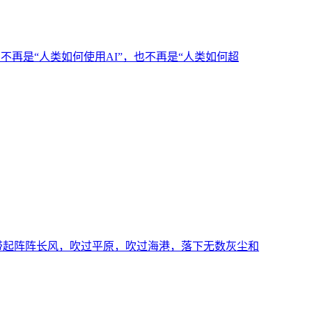
不再是“人类如何使用AI”，也不再是“人类如何超
带起阵阵长风，吹过平原，吹过海港，落下无数灰尘和