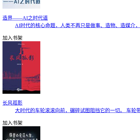
造界——AI之时代道
AI时代的核心命题，人类不再只是做事、造物、造媒介，
加入书架
长风孤影
大时代的车轮滚滚向前，碾碎试图阻挡它的一切。 车轮
加入书架