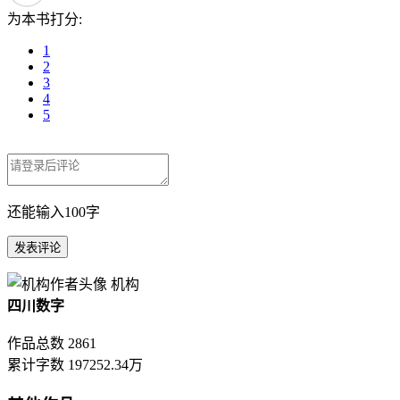
为本书打分:
1
2
3
4
5
还能输入
100
字
机构
四川数字
作品总数
2861
累计字数
197252.34万