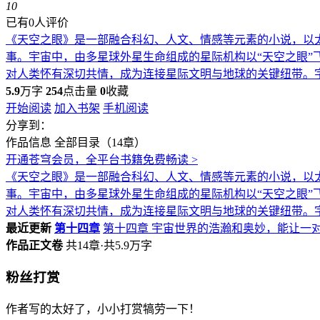
10
已有0人评价
《天空之眼》是一部融合科幻、人文、情感等元素的小说，以太
事。宇宙中，由多星球外星生命组成的星际机构以“天空之眼”
对人类怀有深切共情，成为连接星际文明与地球的关键纽带。字
5.9
万字
254
点击量
0
收藏
开始阅读
加入书架
手机阅读
分享到：
作品信息
全部目录（14章）
开通苍穹会员，全平台书籍免费畅读 >
《天空之眼》是一部融合科幻、人文、情感等元素的小说，以太
事。宇宙中，由多星球外星生命组成的星际机构以“天空之眼”
对人类怀有深切共情，成为连接星际文明与地球的关键纽带。字
最近更新
第十四章
第十四章 宇宙世界的浩瀚和奥妙，能让一对
作品正文卷
共14章·共5.9万字
粉丝打赏
作者写的太好了，小小打赏犒劳一下！