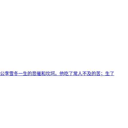
公李雪冬一生的悲催和坎坷。他吃了常人不及的苦；生了