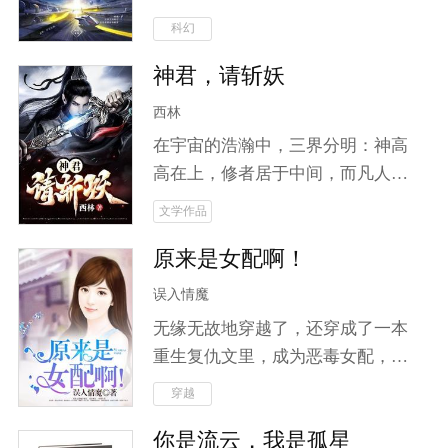
哪怕知道她可能是他的堂妹，他也
毒。 当灿然的恒星耗尽所有能量，
科幻
竭尽所能地护她，选择她。被她误
当大地只剩无尽的黑夜，当历史只
会，他也没有放弃爱她。最后，他
神君，请斩妖
剩下罪恶，当惨烈的战火蔓延… 向
背叛了父亲，成就了她的复仇。身
着唯一微弱的银河星光祈祷，人们
西林
份揭开的时候，两个人终于互诉爱
所向往的光明，何时重现于世。 希
意，完成婚约。
在宇宙的浩瀚中，三界分明：神高
望，究竟在何方。乞求神明的垂
高在上，修者居于中间，而凡人却
怜？神明又在哪里呢？ 人类是脆弱
被遗忘于尘世。随着妖道的崛起，
文学作品
的，但同时也是最强大的，灾难中
动荡不安的中界掀起了无尽的腥风
的屹立不倒，民族的强大凝聚力超
原来是女配啊！
血雨。城主之子云笙，本是无名之
越这世间一个东西。 “情感不是无
辈，却因神魂附体而开启了修仙之
误入情魔
用的东西，而是每个人活在世界上
旅。他将如何面对人鬼之间错综复
生而为人的证据！这东西看似漏洞
无缘无故地穿越了，还穿成了一本
杂的关系？当妖魔肆虐、邪修作
百出，弱得不堪一击，却是在灾难
重生复仇文里，成为恶毒女配，面
乱，为求长生不惜血祭无辜时，云
面前最强大的东西，也是最后拯救
对重生女主苦苦相逼，神秘男子夺
穿越
笙将踏上斩妖除邪之路。在这条险
我们的东西！” 不断的羁绊，是人
走清白，迷雾重重的身世，奇葩的
恶之路上，他不仅要放下世俗羁
你是流云，我是孤星
类最终活下来的勇气。
娃娃亲，纪如雪只觉得，真是哔了