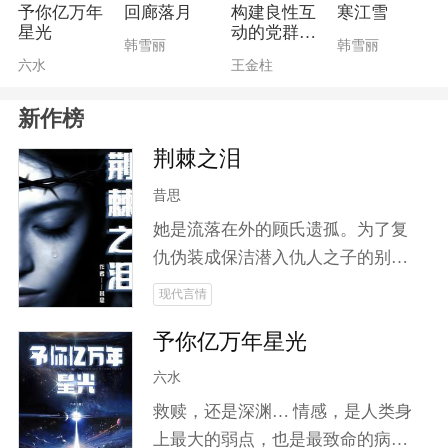
笙将踏上斩妖除邪之路。在这条险
予你亿万年
回廊落月
构建良性互
寒江雪
星光
动的党群关
恶之路上，他不仅要放下世俗羁
韩雪丽
韩雪丽
系
六水
王金柱
绊，更要面对情感与理智之间的抉
择。山海皆可平，但唯有对爱人的
新作榜
执念让他难以割舍！加入云笙，一
同揭开这场关于信念与剑道、爱恨
荆棘之泪
与宿命交织的大冒险！
昔思
她是流落在外的顾氏遗孤。为了复
仇伪装成保洁潜入仇人之子的别
墅。他是被铁血教育下的继承人，
现代言情
将她视为唯一的光，却不知道这道
予你亿万年星光
光正是来索命的债。在寻找真相的
过程中，两个人产生了感情上的变
六水
化。一次又一次的逃亡日子中，他
救赎，还是深渊… 情感，是人类身
把她护在身后，为她挡枪，挡刀，
上最大的弱点，也是最致命的病