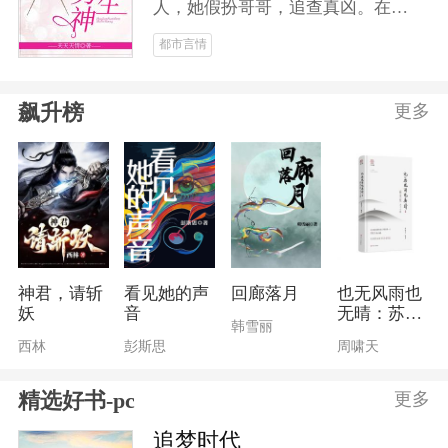
人，她假扮哥哥，追查真凶。在花
剑男子比赛中，她脱颖而出，成为
都市言情
花剑男神，受到万千少女的疯狂追
求。当真凶浮出水面，她得偿所
飙升榜
更多
愿，蜕变为花剑女神，成就花剑霸
业！爱情事业双丰收！！
神君，请斩
看见她的声
回廊落月
也无风雨也
妖
音
无晴：苏东
韩雪丽
坡美文大观
西林
彭斯思
周啸天
精选好书-pc
更多
追梦时代