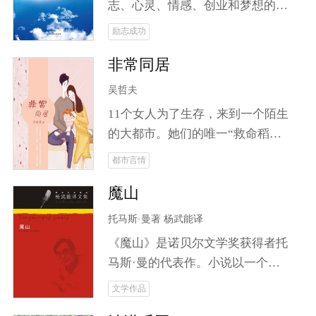
事。
志、心灵、情感、创业和梦想的
书。记录了张云成和他的二哥三哥
励志成功
京漂八年中生存、创业、发展的曲
非常同居
折历程。 生活有多难？24岁的
男子端不起一杯水，却想在北京扎
吴哲夫
下跟来。在北京阴暗的地下室，他
11个女人为了生存，来到一个陌生
看到了阳光——室友的电脑。三个
的大都市。她们的唯一“救命稻
月里，被迫五次搬家，尝尽京漂滋
草”是过去的一个男同事，如今某
都市言情
味；一根手指，*注册开店，获得
都市报的当红记者。她们鸠占鹊
感动中国网商奖。生命里无法承受
魔山
巢，占据了当红记者的SOHO公
之重，他都能承受，唯有爱情例
寓。 一个单身男记者，一群求生存
托马斯·曼著 杨武能译
外。那是一个美丽善良，并且健康
的青春女人，构建怎样的群体生
的姑娘，他们相爱了。他们之间的
《魔山》是诺贝尔文学奖获得者托
态，折射怎样的人间百态？各种角
爱，像空气那般轻，他也承受不
马斯·曼的代表作。小说以一个山
色粉墨登场，别样的日子或捧腹，
起；他们之间的爱，像空气那般不
庄疗养院为中心，描写了欧洲许多
文学作品
或悲催，或奋发，在那个单身
可或缺，他却不得不远离。他和
封建贵族和资产阶级人物，其中有
SOHO公寓悲喜交加地上演着一个