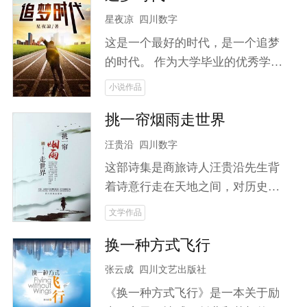
星夜凉
四川数字
这是一个最好的时代，是一个追梦
的时代。 作为大学毕业的优秀学
子，韩杨拒绝了母校的挽留，义无
小说作品
反顾地返回故乡，成为扶贫办的一
挑一帘烟雨走世界
名普通工作人员，拥有要为家乡脱
贫的梦想。 当命运将来自大城市的
汪贵沿
四川数字
姑娘袁蔚然带到他面前，他又该何
这部诗集是商旅诗人汪贵沿先生背
去何从？ 海归的企业高管，不服输
着诗意行走在天地之间，对历史与
的万人迷，他们之前又会擦出怎样
未来，人生与人性通过诗歌旅行去
文学作品
的火花？ 啃老的富二代，遇见向往
诠释。
大城市的县城女孩，面对爱情，他
换一种方式飞行
们会做出怎样的选择？ 六位代表着
张云成
四川文艺出版社
各自阶层的典型人物，讲述了一个
关于追梦、奋斗、拼搏的爱情故
《换一种方式飞行》是一本关于励