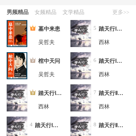
[公告]
好书推荐|西有新语，与光同往
[公告]
十月好书推荐，西林《踏天行》重磅来袭！
男频精品
女频精品
文学精品
更多>>
[公告]
作家扶持计划开启
[公告]
胡钦文《长安四载》，迎接春日治愈
5
墓中来患
踏天行Ⅰ（上）：望云大陆
吴哲夫
西林
6
棺中天问
踏天行Ⅰ（下）：望云大陆
吴哲夫
西林
7
踏天行Ⅰ（上）：望云大陆
踏天行Ⅱ（上）:初入追云
西林
西林
4
8
踏天行Ⅰ（下）：望云大陆
踏天行Ⅱ（下）：星域战起