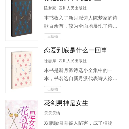
绊，更要面对情感与理智之间的抉
狗了！本想安安静静地做一个妖艳
陈梦家
四川人民出版社
择。山海皆可平，但唯有对爱人的
贱货，可是既然白莲花你非要不依
执念让他难以割舍！加入云笙，一
本书收入了新月派诗人陈梦家的诗
不饶地踩着踩着我上位，那就别怪
同揭开这场关于信念与剑道、爱恨
歌百余首，较为全面地展现了诗人
我女配翻身了！就算做一个反派，
与宿命交织的大冒险！
的诗歌风貌。陈梦家的诗歌多为抒
出版物
我也要做一个活到最后的反派！且
写个人心理感受，小巧精致；也时
看她如何揭穿白莲花伪善的面孔，
恋爱到底是什么一回事
有哀时伤物之感，意味深长。
与猪脚光环斗智斗勇……只是，这
徐志摩
四川人民出版社
个男人是谁？怎么哪里都用你！给
你一把瓜子到别处嗑去，走开！
本书是新月派诗选小全集中的一
本，书名选自新月派代表诗人徐志
摩的一首诗，收入了徐志摩创作
出版物
《志摩的诗》《翡冷翠的一夜》
花剑男神是女生
《猛虎集》《云游》四部诗集中的
所有诗歌，完整呈现了诗人的诗歌
天天天情
风貌。
双胞胎哥哥被人陷害，成了植物