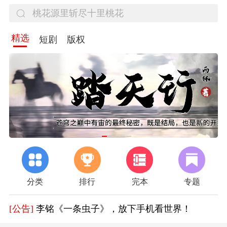
精选
短剧
版权
分类
排行
完本
专题
[公告]
作家扶持计划开启
[公告]
胡钦文《长安四载》，迎接春日治愈
[公告]
李铭《一条虫子》，放下手机看世界！
[公告]
好消息！《百年逐梦》限时免费阅读一个月，