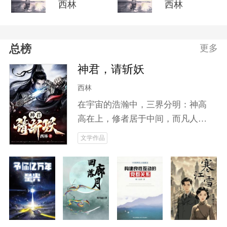
西林
西林
总榜
更多
神君，请斩妖
西林
在宇宙的浩瀚中，三界分明：神高
高在上，修者居于中间，而凡人却
被遗忘于尘世。随着妖道的崛起，
文学作品
动荡不安的中界掀起了无尽的腥风
血雨。城主之子云笙，本是无名之
辈，却因神魂附体而开启了修仙之
旅。他将如何面对人鬼之间错综复
杂的关系？当妖魔肆虐、邪修作
乱，为求长生不惜血祭无辜时，云